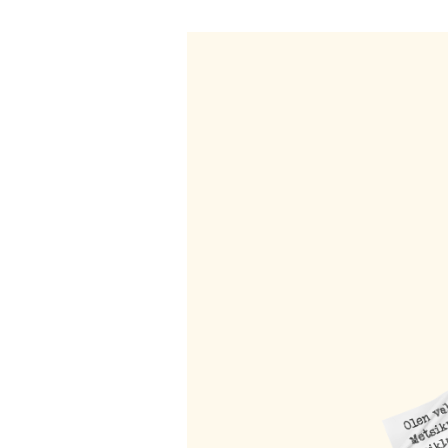
Name (required)
marekmetslaid__MMP9148
Mail (will not be published) (required)
Website