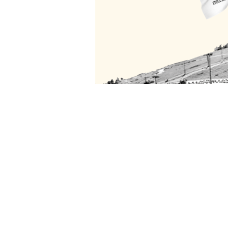
Search
Search
for:
Recent Comments
Archives
Categories
Põhiõlled
Eriõlled
Muuseum
Meta
Logi sisse
Postituste RSS
Kommentaaride RSS