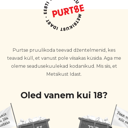
Purtse pruulikoda teevad džentelmenid, kes
teavad küll, et vanust pole viisakas küsida. Aga me
oleme seadusekuulekad kodanikud. Mis siis, et
Metsikust Idast.
Oled vanem kui 18?